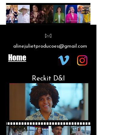
alinejulietproducoes@gmail.com
Home
Reckit D&I